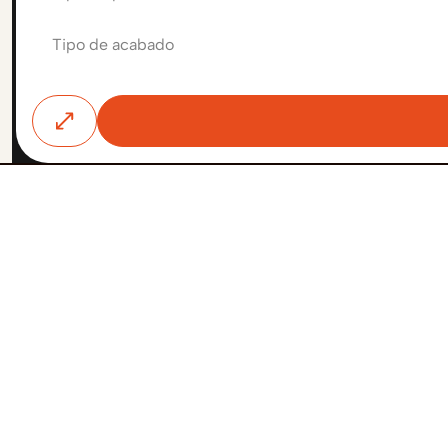
Tipo de acabado
THERMOCHIP, pionero en la fabricación y
comercialización de paneles sándwich en
España, ha consolidado durante los últimos
cuarenta años su posición como principal