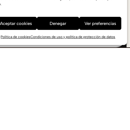
.
Aceptar cookies
Denegar
Ver preferencias
Política de cookies
Condiciones de uso y política de protección de datos
Contacto
Puede utilizar los siguientes canales para
ponerse en contacto con nosotros
info@THERMOCHIP.com