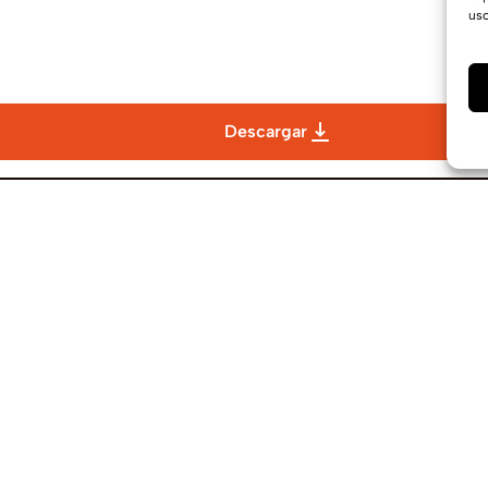
uso
Descargar
Enlaces de interés
Aviso legal
Política de privacidad
Política de cookies