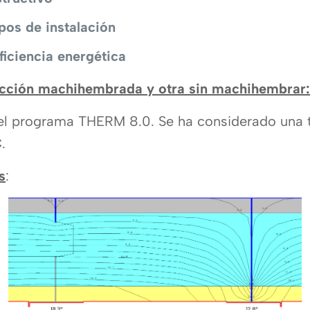
pos de instalación
iciencia energética
ección machihembrada y otra sin machihembrar:
el programa THERM 8.0. Se ha considerado una t
C
.
s
: