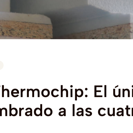
hermochip:
El
ún
mbrado
a
las
cuat