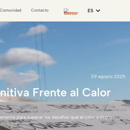
ES
Comunidad
Contacto
29 agosto 2025
nitiva
Frente
al
Calor
izar
la
excelencia
en
la
mente para superar los desafíos que el calor extremo