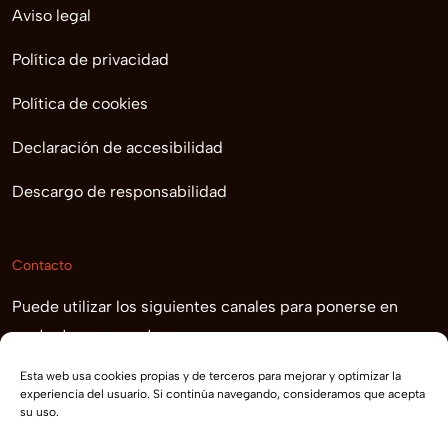
Aviso legal
Política de privacidad
Política de cookies
Declaración de accesibilidad
Descargo de responsabilidad
Contacto
Puede utilizar los siguientes canales para ponerse en
contacto con nosotros
info@THERMOCHIP.com
Esta web usa cookies propias y de terceros para mejorar y optimizar la
experiencia del usuario. Si continúa navegando, consideramos que acepta
su uso.
+34 900 351 713