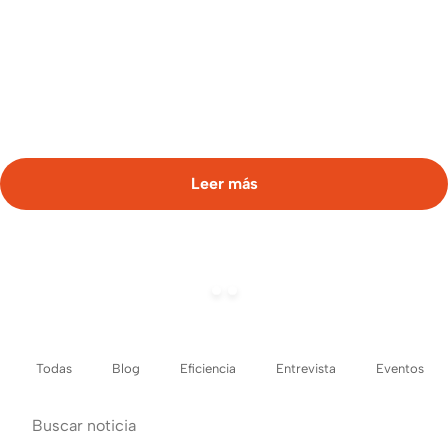
Como fabricantes de paneles multicapa, en Thermochip
hemos desarrollado un sistema constructivo diseñado
específicamentepara superar los desafíos que el calor
extremo impone a la construcción. […]
Leer más
Todas
Blog
Eficiencia
Entrevista
Eventos