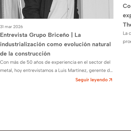
Con
ex
Th
31 mar 2026
La 
Entrevista Grupo Briceño | La
pro
industrialización como evolución natural
fre
de la construcción
un 
Con más de 50 años de experiencia en el sector del
metal, hoy entrevistamos a Luis Martínez, gerente de
Grupo Briceño, que…
Seguir leyendo