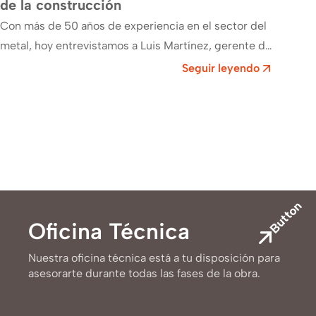
de la construcción
un 
Con más de 50 años de experiencia en el sector del
metal, hoy entrevistamos a Luis Martínez, gerente de
Grupo Briceño, que…
Seguir leyendo
Button
Oficina Técnica
Nuestra oficina técnica está a tu disposición para
asesorarte durante todas las fases de la obra.