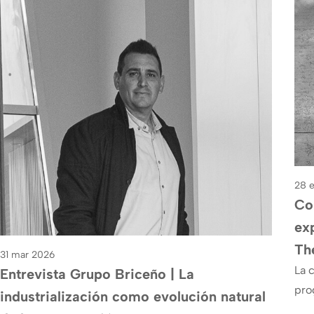
28 
Con
ex
Th
31 mar 2026
La 
Entrevista Grupo Briceño | La
pro
industrialización como evolución natural
fre