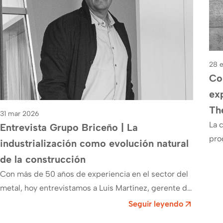
28 
Con
ex
Th
31 mar 2026
La 
Entrevista Grupo Briceño | La
pro
industrialización como evolución natural
fre
de la construcción
un 
Con más de 50 años de experiencia en el sector del
metal, hoy entrevistamos a Luis Martínez, gerente de
Grupo Briceño, que…
Seguir leyendo