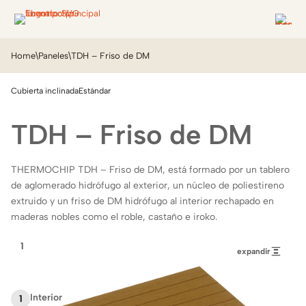
Home
\
Paneles
\
TDH – Friso de DM
Cubierta inclinada
Estándar
TDH – Friso de DM
THERMOCHIP TDH – Friso de DM, está formado por un tablero
de aglomerado hidrófugo al exterior, un núcleo de poliestireno
extruido y un friso de DM hidrófugo al interior rechapado en
maderas nobles como el roble, castaño e iroko.
3
2
1
expandir
Interior
1