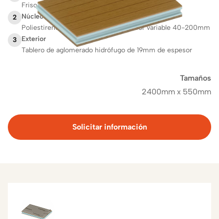
Friso de DM de 10 mm de espesor
Núcleo
2
Poliestireno extruido (XPS) de espesor variable 40-200mm
Exterior
3
Tablero de aglomerado hidrófugo de 19mm de espesor
Tamaños
2400mm x 550mm
Solicitar información