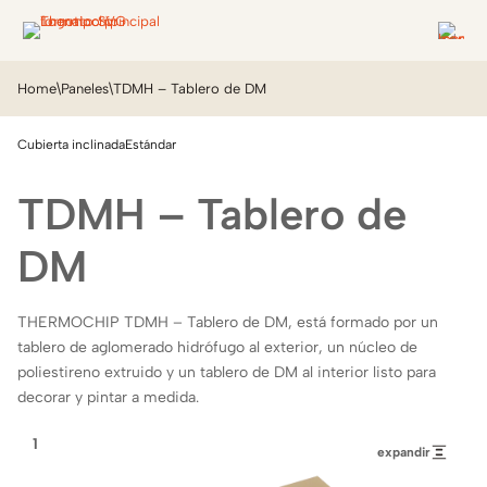
Home
\
Paneles
\
TDMH – Tablero de DM
Cubierta inclinada
Estándar
TDMH – Tablero de
DM
THERMOCHIP TDMH – Tablero de DM, está formado por un
tablero de aglomerado hidrófugo al exterior, un núcleo de
poliestireno extruido y un tablero de DM al interior listo para
decorar y pintar a medida.
3
2
1
expandir