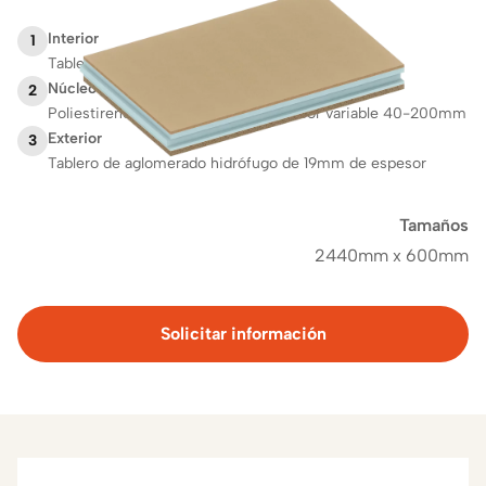
Interior
1
Tablero de DM de 10 mm de espesor
Núcleo
2
Poliestireno extruido (XPS) de espesor variable 40-200mm
Exterior
3
Tablero de aglomerado hidrófugo de 19mm de espesor
Tamaños
2440mm x 600mm
Solicitar información