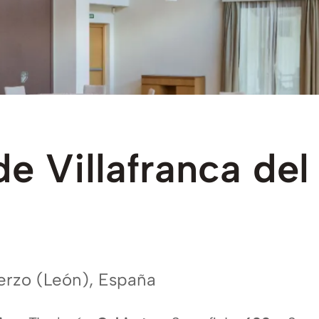
de
Villafranca
del
ierzo (León), España