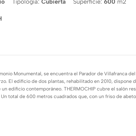
io
Tipología:
Cubierta
Superficie:
600
m2
H
rimonio Monumental, se encuentra el Parador de Villafranca del
rzo. El edificio de dos plantas, rehabilitado en 2010, dispone
de un edificio contemporáneo. THERMOCHIP cubre el salón rest
n total de 600 metros cuadrados que, con un friso de abeto 