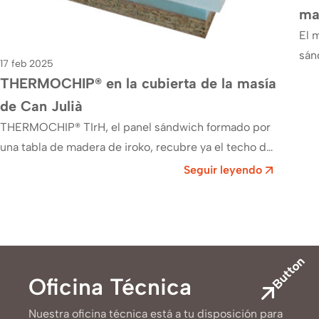
ma
El 
sán
17 feb 2025
sec
THERMOCHIP® en la cubierta de la masía
de Can Julià
THERMOCHIP® TIrH, el panel sándwich formado por
una tabla de madera de iroko, recubre ya el techo de
la masí­a de Can Julià ,…
Seguir leyendo
Button
Oficina Técnica
Nuestra oficina técnica está a tu disposición para