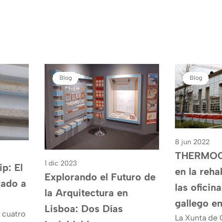
Blog
Blog
8 jun 2022
THERMOCH
1 dic 2023
p: El
en la reha
Explorando el Futuro de
ado a
las oficin
la Arquitectura en
gallego e
Lisboa: Dos Días
 cuatro
La Xunta de G