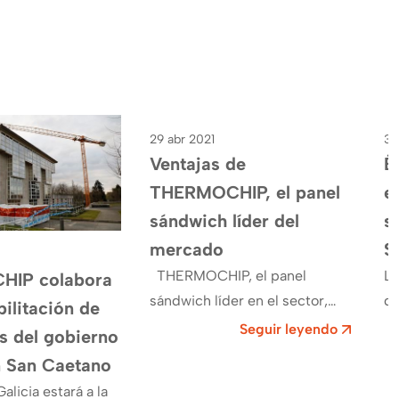
29 abr 2021
3 
THERMOCHIP
Ventajas de
É
THERMOCHIP, el panel
e
sándwich lí­der del
s
mercado
S
THERMOCHIP, el panel
La
IP colabora
sándwich lí­der en el sector,
de
bilitación de
ofrece muchas ventajas a nivel
Re
Seguir leyendo
as del gobierno
técnico, práctico y económico.
So
n San Caetano
Gracias a nuestra experiencia…
ay
alicia estará a la