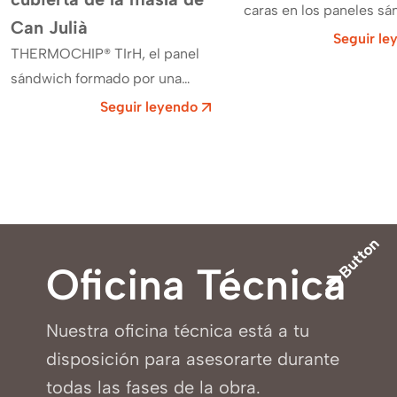
caras en los paneles s
Can Julià
representa un avance
Seguir le
THERMOCHIP® TIrH, el panel
significativo en el secto
sándwich formado por una
construcción. En Ther
tabla de madera de iroko,
Seguir leyendo
recubre ya el techo de la masí­a
de Can Julià ,…
Button
Oficina Técnica
Nuestra oficina técnica está a tu
disposición para asesorarte durante
todas las fases de la obra.