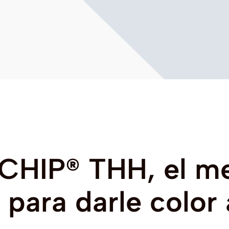
CHIP®
THH,
el
me
para
darle
color