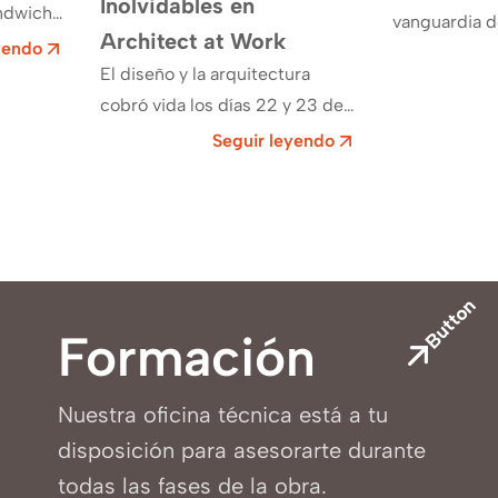
Inolvidables en
ándwich
vanguardia de
Architect at Work
yendo
energética e
El diseño y la arquitectura
r de la
de San Caeta
cobró vida los días 22 y 23 de
mochip…
la…
noviembre en Lisboa, cuando la
Seguir leyendo
Feria de Arquitectura
Architect…
Button
Formación
Nuestra oficina técnica está a tu
disposición para asesorarte durante
todas las fases de la obra.