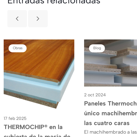
Entradas relacionadas
Obras
Blog
2 oct 2024
Paneles Thermochi
único machihembr
17 feb 2025
las cuatro caras
THERMOCHIP® en la
El machihembrado a las
cubierta de la masía de