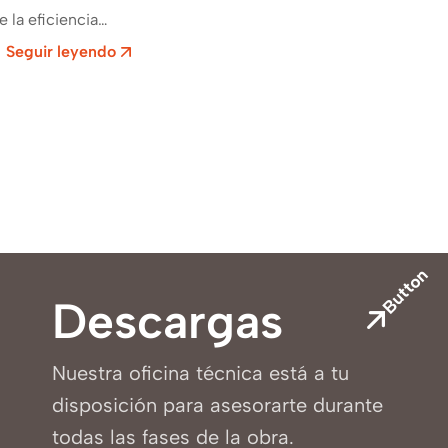
Mi
 la eficiencia
n sus instalaciones
Seguir leyendo
no. Las obras para
Button
Descargas
Nuestra oficina técnica está a tu
disposición para asesorarte durante
todas las fases de la obra.