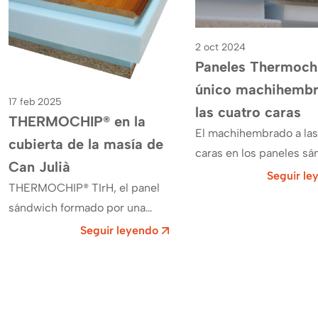
2 oct 2024
Paneles Thermochi
único machihembr
17 feb 2025
las cuatro caras
THERMOCHIP® en la
El machihembrado a las
cubierta de la masía de
caras en los paneles s
Can Julià
representa un avance
Seguir le
THERMOCHIP® TIrH, el panel
significativo en el secto
sándwich formado por una
construcción. En Ther
tabla de madera de iroko,
Seguir leyendo
recubre ya el techo de la masí­a
de Can Julià ,…