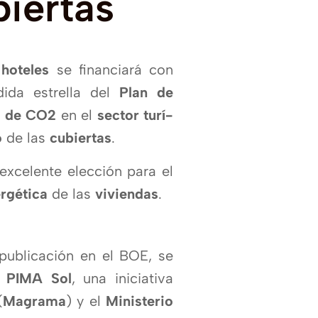
biertas
s
hoteles
se financiará con
ida estrella del
Plan de
s de CO2
en el
sector turí­
o
de las
cubiertas
.
xcelente elección para el
ergética
de las
viviendas
.
publicación en el BOE, se
l
PIMA Sol
, una iniciativa
(
Magrama
) y el
Ministerio