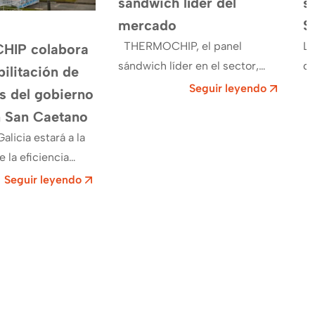
sándwich lí­der del
s
mercado
S
THERMOCHIP, el panel
La
IP colabora
sándwich lí­der en el sector,
de
bilitación de
ofrece muchas ventajas a nivel
Re
Seguir leyendo
as del gobierno
técnico, práctico y económico.
So
n San Caetano
Gracias a nuestra experiencia…
ay
alicia estará a la
Mi
 la eficiencia
n sus instalaciones
Seguir leyendo
no. Las obras para