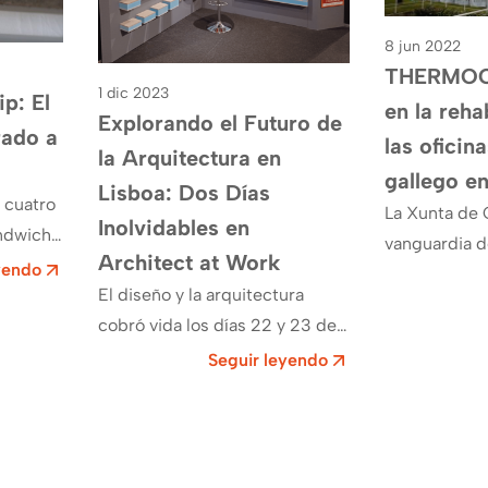
8 jun 2022
THERMOCH
1 dic 2023
p: El
en la reha
Explorando el Futuro de
ado a
las oficin
la Arquitectura en
gallego e
Lisboa: Dos Días
 cuatro
La Xunta de G
Inolvidables en
ándwich
vanguardia de
Architect at Work
yendo
energética e
El diseño y la arquitectura
r de la
de San Caeta
cobró vida los días 22 y 23 de
mochip…
la…
noviembre en Lisboa, cuando la
Seguir leyendo
Feria de Arquitectura
Architect…