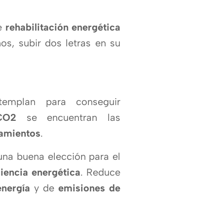
e
rehabilitación energética
s, subir dos letras en su
emplan para conseguir
CO2
se encuentran las
lamientos
.
na buena elección para el
ciencia energética
. Reduce
energí­a
y de
emisiones de