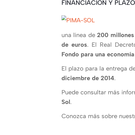
FINANCIACIÓN Y PLAZO
una lí­nea de
200 millones
de euros
. El Real Decre
Fondo para una
economí­a
El plazo para la entrega d
diciembre de 2014
.
Puede consultar más infor
Sol
.
Conozca más sobre nues