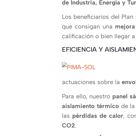
de Industria, Energí­a y T
Los beneficiarios del Plan
que consigan una
mejora
calificación o bien llegar a
EFICIENCIA Y AISLAMIE
actuaciones sobre la
envo
Para ello, nuestro
panel s
aislamiento térmico
de la
las
pérdidas de calor
, co
CO2
.