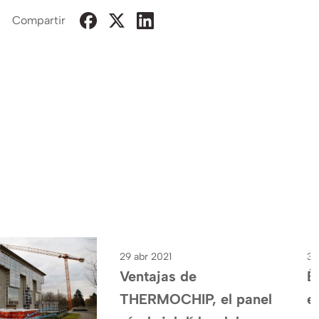
Compartir
29 abr 2021
3 
THERMOCHIP
Ventajas de
É
THERMOCHIP, el panel
e