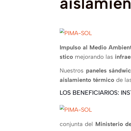
aislamien
Impulso al Medio Ambien
stico
mejorando las
infra
Nuestros
paneles sándwi
aislamiento térmico
de la
LOS BENEFICIARIOS: I
conjunta del
Ministerio d