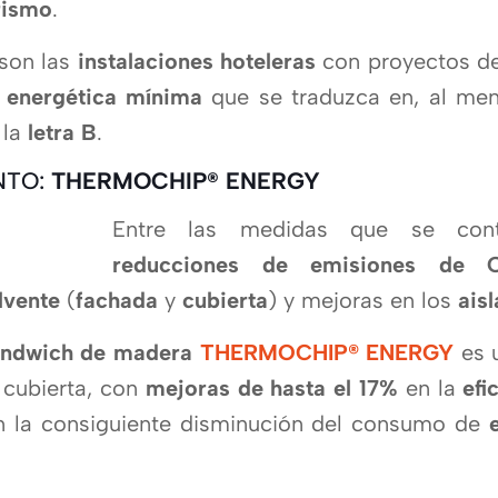
urismo
.
 son las
instalaciones hoteleras
con proyectos d
 energética mí­nima
que se traduzca en, al meno
 la
letra B
.
NTO:
THERMOCHIP® ENERGY
Entre las medidas que se cont
reducciones de emisiones de 
lvente
(
fachada
y
cubierta
) y mejoras en los
ais
ándwich de madera
THERMOCHIP® ENERGY
es u
 cubierta, con
mejoras de hasta el 17%
en la
efi
n la consiguiente disminución del consumo de