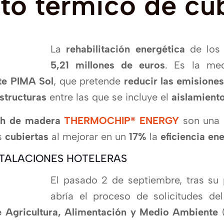
to
térmico
de
cu
La
rehabilitación energética
de lo
5,21 millones de euros
. Es la med
te PIMA Sol
, que pretende
reducir las emisione
estructuras
entre las que se incluye el
aislamient
ch de madera
THERMOCHIP® ENERGY
son una e
s
cubiertas
al mejorar en un
17%
la
eficiencia en
NSTALACIONES HOTELERAS
El pasado 2 de septiembre, tras su 
abrí­a el proceso de solicitudes de
e Agricultura, Alimentación y Medio Ambiente