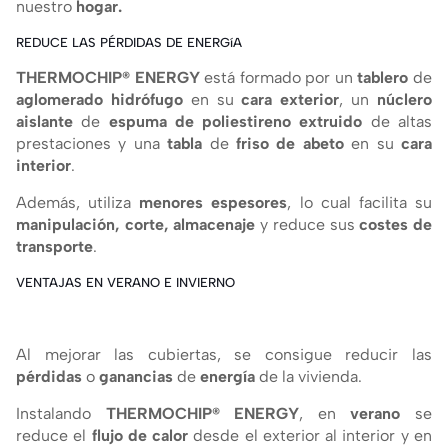
nuestro
hogar.
REDUCE LAS PÉRDIDAS DE ENERGíA
THERMOCHIP® ENERGY
está formado por un
tablero
de
aglomerado hidrófugo
en su
cara exterior
, un
núclero
aislante
de
espuma de poliestireno extruido
de altas
prestaciones y una
tabla
de
friso de abeto
en su
cara
interior
.
Además, utiliza
menores espesores
, lo cual facilita su
manipulación, corte, almacenaje
y reduce sus
costes de
transporte
.
VENTAJAS EN VERANO E INVIERNO
Al mejorar las cubiertas, se consigue reducir las
pérdidas
o
ganancias
de
energí­a
de la vivienda.
Instalando
THERMOCHIP® ENERGY
, en
verano
se
reduce el
flujo de calor
desde el exterior al interior y en