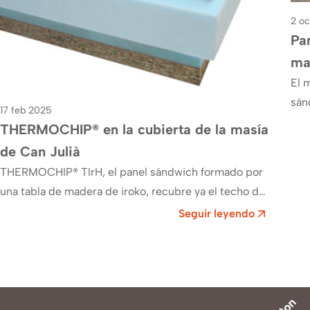
2 o
Pa
ma
El 
sán
17 feb 2025
sec
THERMOCHIP® en la cubierta de la masía
de Can Julià
THERMOCHIP® TIrH, el panel sándwich formado por
una tabla de madera de iroko, recubre ya el techo de
la masí­a de Can Julià ,…
Seguir leyendo