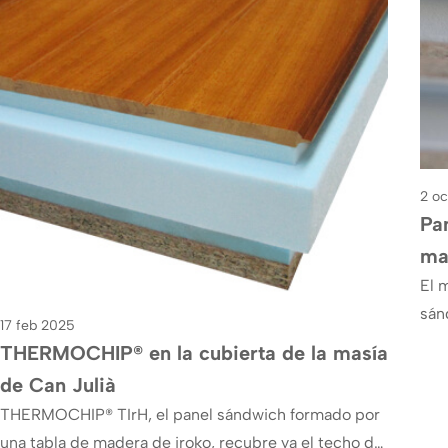
2 o
Pa
ma
El 
sán
17 feb 2025
sec
THERMOCHIP® en la cubierta de la masía
de Can Julià
THERMOCHIP® TIrH, el panel sándwich formado por
una tabla de madera de iroko, recubre ya el techo de