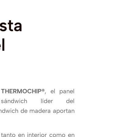
sta
l
THERMOCHIP®
, el panel
sándwich lí­der del
ándwich de madera aportan
tanto en interior como en