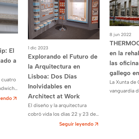
8 jun 2022
THERMOCH
1 dic 2023
p: El
en la reha
Explorando el Futuro de
ado a
las oficin
la Arquitectura en
gallego e
Lisboa: Dos Días
 cuatro
La Xunta de G
Inolvidables en
ándwich
vanguardia de
Architect at Work
yendo
energética e
El diseño y la arquitectura
r de la
de San Caeta
cobró vida los días 22 y 23 de
mochip…
la…
noviembre en Lisboa, cuando la
Seguir leyendo
Feria de Arquitectura