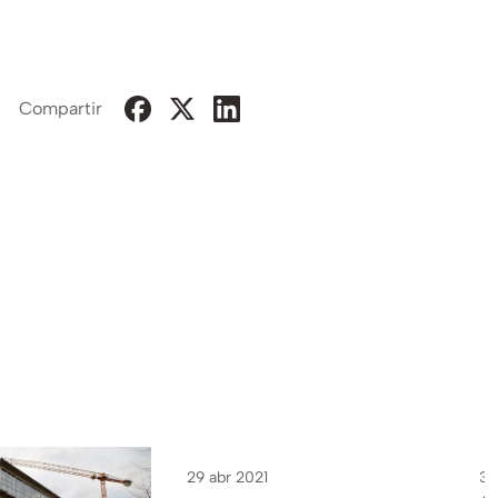
Compartir
29 abr 2021
3 
THERMOCHIP