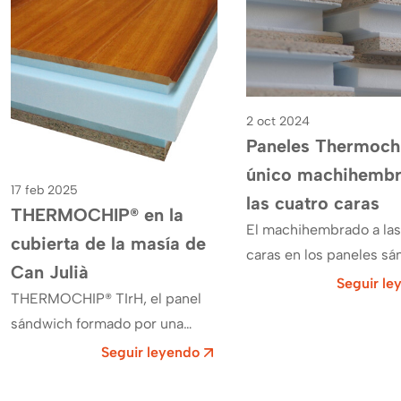
2 oct 2024
Paneles Thermochi
único machihembr
17 feb 2025
las cuatro caras
THERMOCHIP® en la
El machihembrado a las
cubierta de la masía de
caras en los paneles s
Can Julià
representa un avance
Seguir le
THERMOCHIP® TIrH, el panel
significativo en el secto
sándwich formado por una
construcción. En Ther
tabla de madera de iroko,
Seguir leyendo
recubre ya el techo de la masí­a
de Can Julià ,…