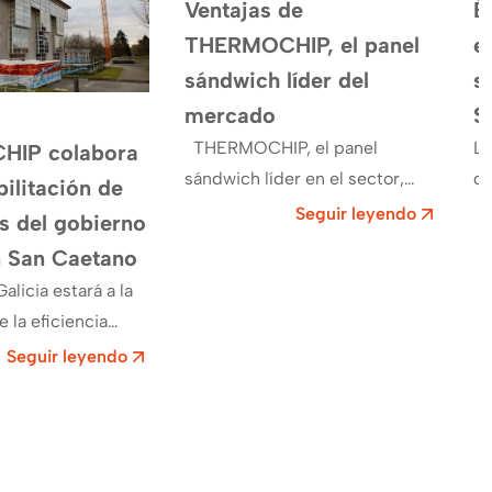
Ventajas de
É
THERMOCHIP, el panel
e
sándwich lí­der del
s
mercado
S
THERMOCHIP, el panel
La
IP colabora
sándwich lí­der en el sector,
de
bilitación de
ofrece muchas ventajas a nivel
Re
Seguir leyendo
as del gobierno
técnico, práctico y económico.
So
n San Caetano
Gracias a nuestra experiencia…
ay
alicia estará a la
Mi
 la eficiencia
n sus instalaciones
Seguir leyendo
no. Las obras para