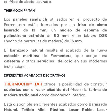
en
friso de abeto lasurado
.
THERMOCHIP® TAH
Los
paneles sándwich
utilizados en el proyecto de
Formentera están formados por un
friso de abeto
lasurado
de
13 mm,
un
núcleo de espuma de
poliestireno extruido
de
50 mm
, y un
tablero OSB
(hecho de partí­culas de madera) de
15 mm
.
El
barnizado natural
resalta el acabado de la nueva
estación marí­tima
de
Formentera
, que acoge una
cafeterí­a
y otros
servicios de ocio
en sus modernas
instalaciones.
DIFERENTES ACABADOS DECORATIVOS
THERMOCHIP® TAH
ofrece la posibilidad de construir
cubiertas con el valor añadido del friso
o la
tarima de
madera tradicional
como decoración interior.
Está disponible en diferentes acabados como
Barnizado
Natural, Teñido Miel, Rústico, Lasur Roble, Lasur