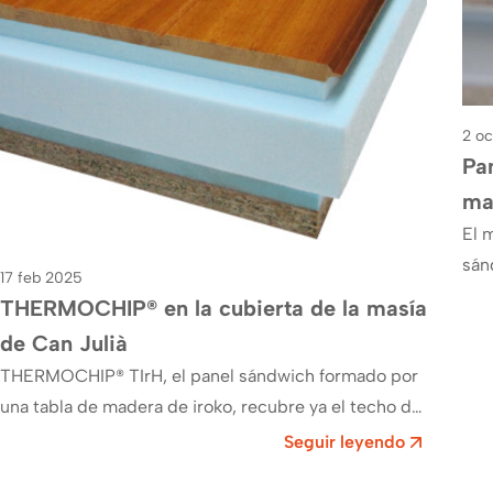
2 o
Pa
ma
El 
sán
17 feb 2025
sec
THERMOCHIP® en la cubierta de la masía
de Can Julià
THERMOCHIP® TIrH, el panel sándwich formado por
una tabla de madera de iroko, recubre ya el techo de
la masí­a de Can Julià ,…
Seguir leyendo