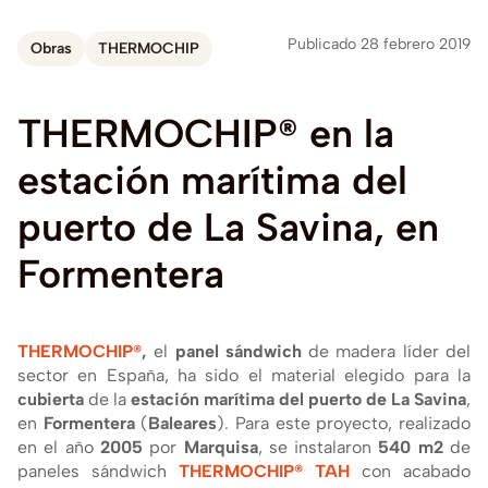
Publicado 28 febrero 2019
Obras
THERMOCHIP
THERMOCHIP®
en
la
estación
marí­tima
del
puerto
de
La
Savina,
en
Formentera
THERMOCHIP®
,
el
panel sándwich
de madera lí­der del
sector en España, ha sido el material elegido para la
cubierta
de la
estación marí­tima del puerto de La Savina
,
en
Formentera
(
Baleares
). Para este proyecto, realizado
en el año
2005
por
Marquisa
, se instalaron
540 m2
de
paneles sándwich
THERMOCHIP® TAH
con acabado