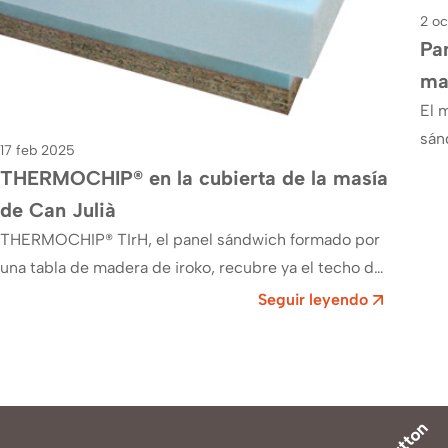
2 o
Pa
ma
El 
sán
17 feb 2025
sec
THERMOCHIP® en la cubierta de la masía
de Can Julià
THERMOCHIP® TIrH, el panel sándwich formado por
una tabla de madera de iroko, recubre ya el techo de
la masí­a de Can Julià ,…
Seguir leyendo
Button